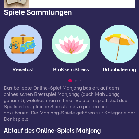
Spiele Sammlungen
Reiselust
Bloß kein Stress
Urlaubsfeeling
Das beliebte Online-Spiel Mahjong basiert auf dem
chinesischen Brettspiel Mahjongg (auch Mah Jongg
genannt), welches man mit vier Spielern spielt. Ziel des
Spiels ist es, gleiche Spielsteine zu paaren und
abzubauen. Die Mahjong-Spiele gehören zur Kategorie der
Denkspiele.
Ablauf des Online-Spiels Mahjong