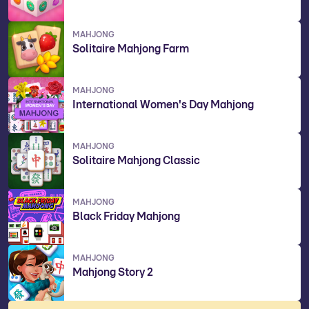
MAHJONG
Solitaire Mahjong Farm
MAHJONG
International Women's Day Mahjong
MAHJONG
Solitaire Mahjong Classic
MAHJONG
Black Friday Mahjong
MAHJONG
Mahjong Story 2