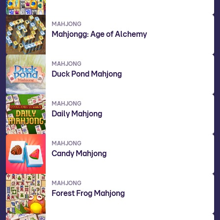
MAHJONG
Mahjongg: Age of Alchemy
MAHJONG
Duck Pond Mahjong
MAHJONG
Daily Mahjong
MAHJONG
Candy Mahjong
MAHJONG
Forest Frog Mahjong