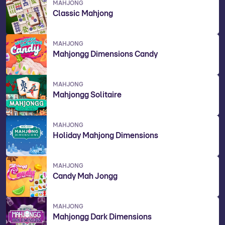
MAHJONG
Classic Mahjong
MAHJONG
Mahjongg Dimensions Candy
MAHJONG
Mahjongg Solitaire
MAHJONG
Holiday Mahjong Dimensions
MAHJONG
Candy Mah Jongg
MAHJONG
Mahjongg Dark Dimensions