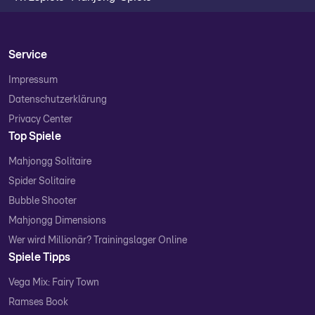
Service
Impressum
Datenschutzerklärung
Privacy Center
Top Spiele
Mahjongg Solitaire
Spider Solitaire
Bubble Shooter
Mahjongg Dimensions
Wer wird Millionär? Trainingslager Online
Spiele Tipps
Vega Mix: Fairy Town
Ramses Book