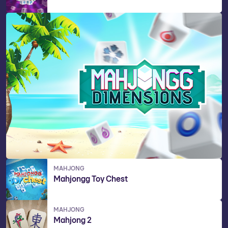
MAHJONG
Mahjongg Toy Chest
MAHJONG
Mahjong 2