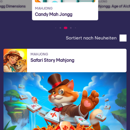
NG
MAHJONG
Tipp
ngg Dimensions
Mahjongg: Age of Al
MAHJONG
Candy Mah Jongg
Sortiert nach Neuheiten
MAHJONG
Safari Story Mahjong