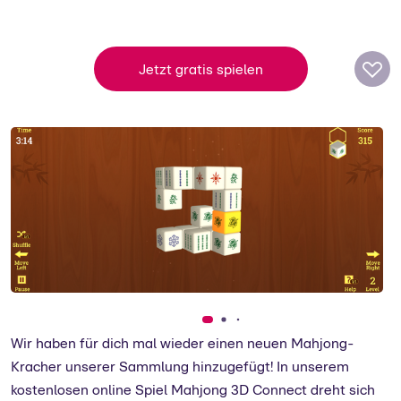
Softgames
Das berliner Unternehmen hat sich auf
Jetzt gratis spielen
kostenlose Gelegenheitsspiele für jedes
Gerät spezialisiert.
zum Support
Wir haben für dich mal wieder einen neuen Mahjong-
Kracher unserer Sammlung hinzugefügt! In unserem
kostenlosen online Spiel Mahjong 3D Connect dreht sich