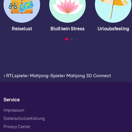
Reiselust
Bloß kein Stress
Urlaubsfeeling
› RTLspiele
› Mahjong-Spiele
› Mahjong 3D Connect
Service
Impressum
Datenschutzerklärung
Privacy Center