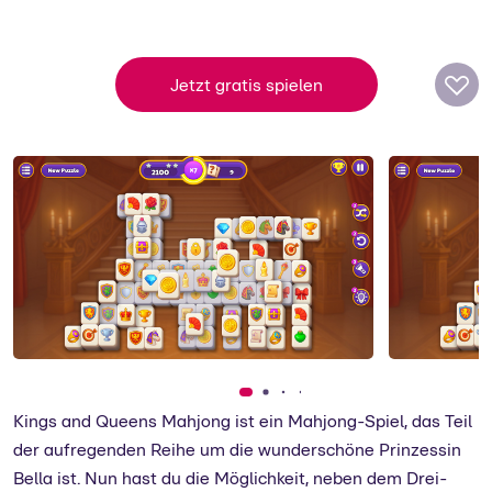
Softgames
Das berliner Unternehmen hat sich auf
Jetzt gratis spielen
kostenlose Gelegenheitsspiele für jedes
Gerät spezialisiert.
zum Support
Kings and Queens Mahjong ist ein Mahjong-Spiel, das Teil
der aufregenden Reihe um die wunderschöne Prinzessin
Bella ist. Nun hast du die Möglichkeit, neben dem Drei-