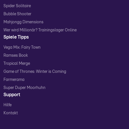
Spider Solitaire
Bubble Shooter
Mahjongg Dimensions
Wer wird Millionär? Trainingslager Online
Spiele Tipps
Vega Mix: Fairy Town
Ramses Book
Tropical Merge
Game of Thrones: Winter is Coming
Farmerama
Super Duper Moorhuhn
Support
Hilfe
Kontakt