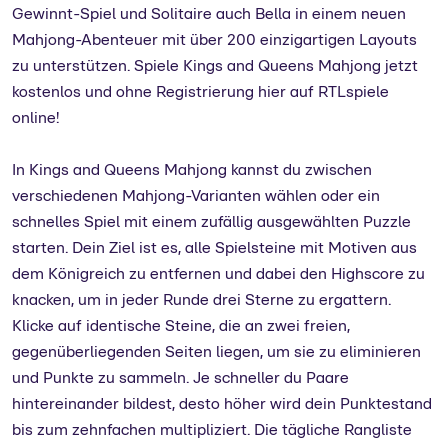
Gewinnt-Spiel und Solitaire auch Bella in einem neuen
Mahjong-Abenteuer mit über 200 einzigartigen Layouts
zu unterstützen. Spiele Kings and Queens Mahjong jetzt
kostenlos und ohne Registrierung hier auf RTLspiele
online!
In Kings and Queens Mahjong kannst du zwischen
verschiedenen Mahjong-Varianten wählen oder ein
schnelles Spiel mit einem zufällig ausgewählten Puzzle
starten. Dein Ziel ist es, alle Spielsteine mit Motiven aus
dem Königreich zu entfernen und dabei den Highscore zu
knacken, um in jeder Runde drei Sterne zu ergattern.
Klicke auf identische Steine, die an zwei freien,
gegenüberliegenden Seiten liegen, um sie zu eliminieren
und Punkte zu sammeln. Je schneller du Paare
hintereinander bildest, desto höher wird dein Punktestand
bis zum zehnfachen multipliziert. Die tägliche Rangliste