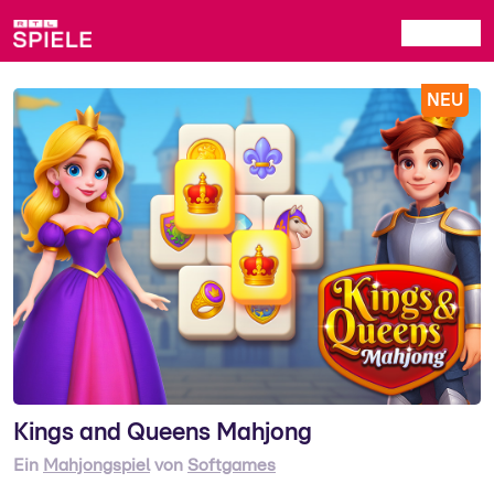
NEU
Kings and Queens Mahjong
Ein
Mahjongspiel
von
Softgames