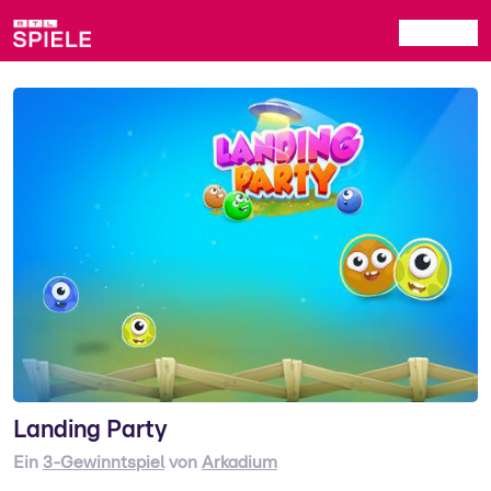
Landing Party
Ein
3-Gewinntspiel
von
Arkadium