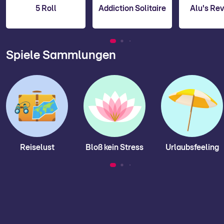
5 Roll
Addiction Solitaire
Alu's Re
Spiele Sammlungen
Reiselust
Bloß kein Stress
Urlaubsfeeling