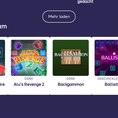
gedacht
Mehr laden
ium
DENK
DENK
GESCHICKLI
ire
Alu's Revenge 2
Backgammon
Ballist