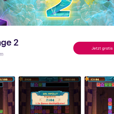
nge 2
Jetzt gratis
um
rkadium
kadium kommt aus den USA und gehört zu den führenden Anb
linespielen.
um Support