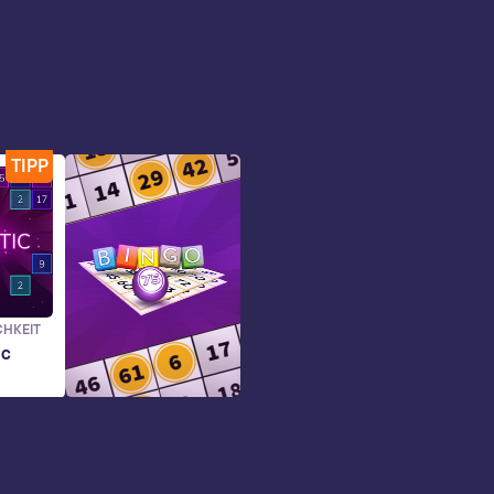
TIPP
CHKEIT
ic