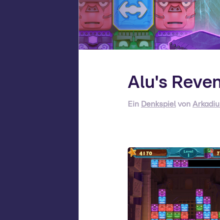
Alu's Reve
Ein
Denkspiel
von
Arkadi
A
Ar
On
z