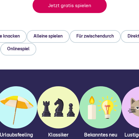
Jetzt gratis spielen
e knacken
Alleine spielen
Für zwischendurch
Direkt
Onlinespiel
Urlaubsfeeling
Klassiker
Bekanntes neu
Lustig