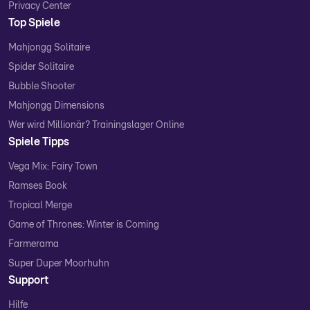
Privacy Center
Top Spiele
Mahjongg Solitaire
Spider Solitaire
Bubble Shooter
Mahjongg Dimensions
Wer wird Millionär? Trainingslager Online
Spiele Tipps
Vega Mix: Fairy Town
Ramses Book
Tropical Merge
Game of Thrones: Winter is Coming
Farmerama
Super Duper Moorhuhn
Support
Hilfe