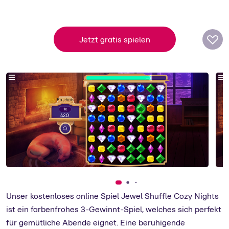
Arkadium
Arkadium kommt aus den USA und gehört
Jetzt gratis spielen
zu den führenden Anbietern von
kostenlosen Onlinespielen.
zum Support
Unser kostenloses online Spiel Jewel Shuffle Cozy Nights
ist ein farbenfrohes 3-Gewinnt-Spiel, welches sich perfekt
für gemütliche Abende eignet. Eine beruhigende