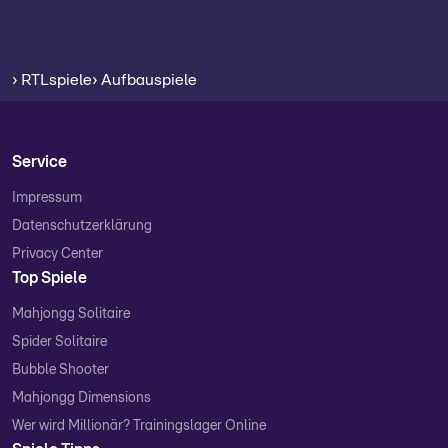
› RTLspiele
› Aufbauspiele
Service
Impressum
Datenschutzerklärung
Privacy Center
Top Spiele
Mahjongg Solitaire
Spider Solitaire
Bubble Shooter
Mahjongg Dimensions
Wer wird Millionär? Trainingslager Online