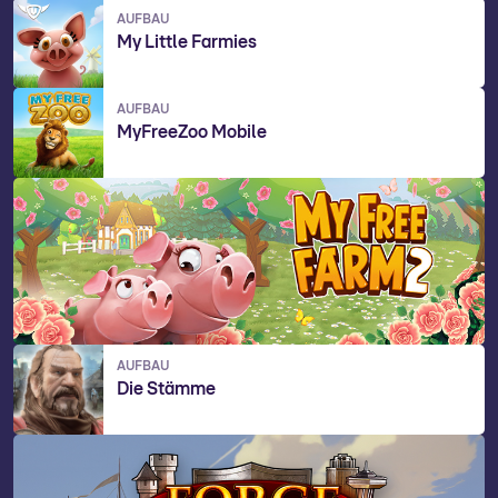
AUFBAU
My Little Farmies
AUFBAU
MyFreeZoo Mobile
AUFBAU
Die Stämme