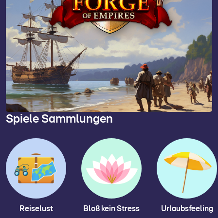
Spiele Sammlungen
Reiselust
Bloß kein Stress
Urlaubsfeeling