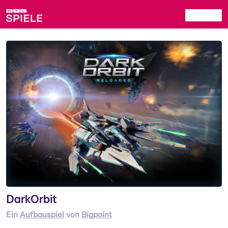
DarkOrbit
Ein
Aufbauspiel
von
Bigpoint