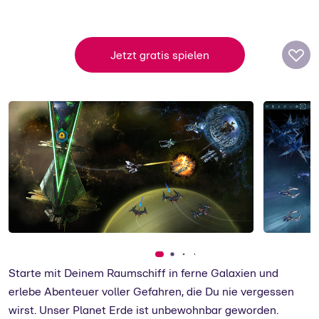
Bigpoint
Mit über 15 Jahren Erfahrung mit
Onlinespielen gehört Bigpoint zu den
Jetzt gratis spielen
erfolgreichsten Entwicklertudios in
Deutschland.
zum Support
Starte mit Deinem Raumschiff in ferne Galaxien und
erlebe Abenteuer voller Gefahren, die Du nie vergessen
wirst. Unser Planet Erde ist unbewohnbar geworden.