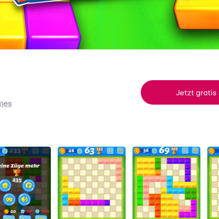
Jetzt gratis
mes
oftgames
s berliner Unternehmen hat sich auf kostenlose Gelegenheitss
ezialisiert.
um Support