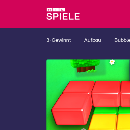
3-Gewinnt
Aufbau
Bubbl