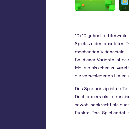
10x10 gehört mittlerweile
Spiels zu den absoluten D
machenden Videospiels. H
Bei dieser Variante ist e
Mal ein bisschen zu vere
die verschiedenen Linien
Das Spielprinzip ist an Te
Doch anders als im russisc
sowohl senkrecht als auch
Punkte. Das Spiel endet, s