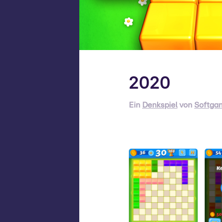
2020
Ein
Denkspiel
von
Softga
S
Da
sp
z