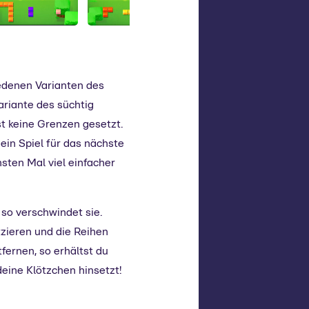
iedenen Varianten des
ariante des süchtig
t keine Grenzen gesetzt.
ein Spiel für das nächste
sten Mal viel einfacher
 so verschwindet sie.
tzieren und die Reihen
fernen, so erhältst du
deine Klötzchen hinsetzt!