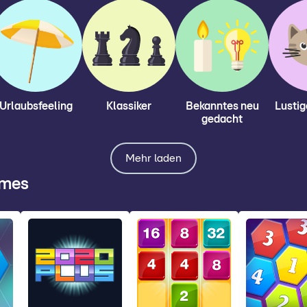
Urlaubsfeeling
Klassiker
Bekanntes neu
Lustig
gedacht
Mehr laden
ames