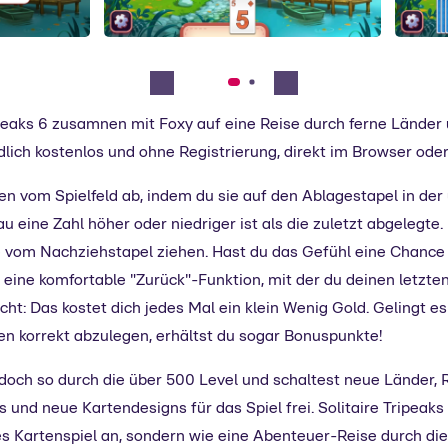
ripeaks 6 zusamnen mit Foxy auf eine Reise durch ferne Länder
dlich kostenlos und ohne Registrierung, direkt im Browser od
en vom Spielfeld ab, indem du sie auf den Ablagestapel in der 
u eine Zahl höher oder niedriger ist als die zuletzt abgelegte.
e vom Nachziehstapel ziehen. Hast du das Gefühl eine Chanc
el eine komfortable "Zurück"-Funktion, mit der du deinen letz
t: Das kostet dich jedes Mal ein klein Wenig Gold. Gelingt es 
n korrekt abzulegen, erhältst du sogar Bonuspunkte!
doch so durch die über 500 Level und schaltest neue Länder, 
und neue Kartendesigns für das Spiel frei. Solitaire Tripeaks 
s Kartenspiel an, sondern wie eine Abenteuer-Reise durch die