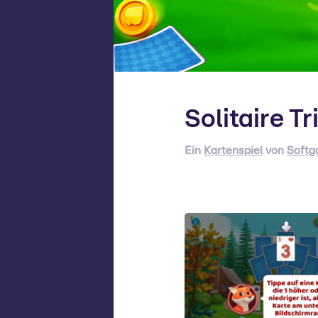
Solitaire T
Ein
Kartenspiel
von
Soft
S
Da
sp
z