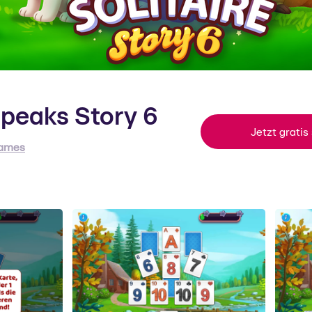
ripeaks Story 6
Jetzt gratis
games
oftgames
s berliner Unternehmen hat sich auf kostenlose Gelegenheitss
ezialisiert.
um Support