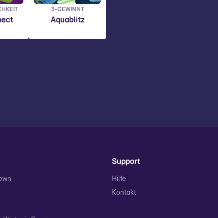
CHKEIT
3-GEWINNT
nect
Aquablitz
Support
Town
Hilfe
Kontakt