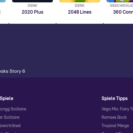
DENK
DENK
GESCHICKLI
t
2020 Plus
2048 Lines
360 Con
peaks Story 6
Spiele
Spiele Tipps
ongg Solitaire
Vega Mix: Fairy 
r Solitaire
Ramses Book
zworträtsel
Tropical Merge