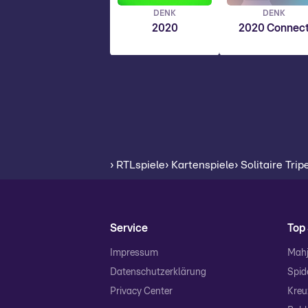
DENK
DENK
2020
2020 Connec
› RTLspiele
› Kartenspiele
› Solitaire Tri
Service
Top 
Impressum
Mahj
Datenschutzerklärung
Spide
Privacy Center
Kreu