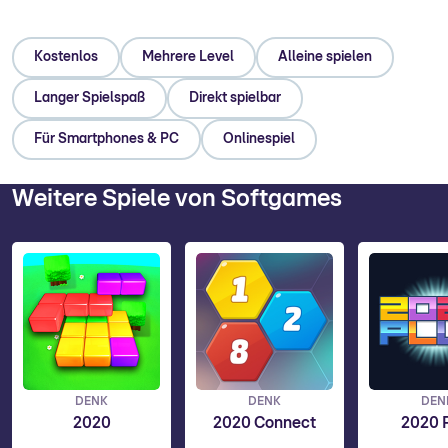
Kostenlos
Mehrere Level
Alleine spielen
Langer Spielspaß
Direkt spielbar
Für Smartphones & PC
Onlinespiel
Weitere Spiele von Softgames
DENK
DENK
DEN
2020
2020 Connect
2020 