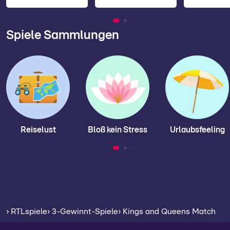
Spiele Sammlungen
Reiselust
Bloß kein Stress
Urlaubsfeeling
› RTLspiele
› 3-Gewinnt-Spiele
› Kings and Queens Match