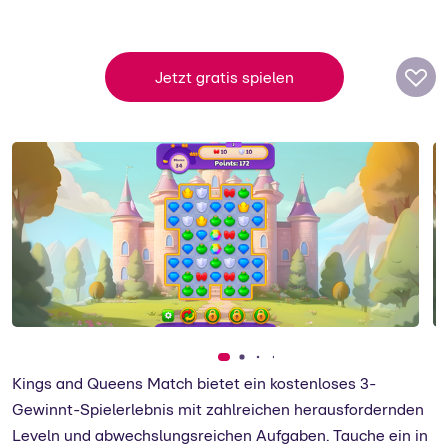
Softgames
Das berliner Unternehmen hat sich auf
Jetzt gratis spielen
kostenlose Gelegenheitsspiele für jedes
Gerät spezialisiert.
zum Support
Kings and Queens Match bietet ein kostenloses 3-
Gewinnt-Spielerlebnis mit zahlreichen herausfordernden
Leveln und abwechslungsreichen Aufgaben. Tauche ein in