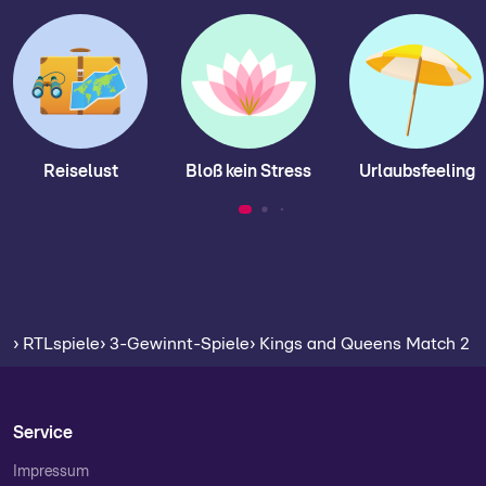
Reiselust
Bloß kein Stress
Urlaubsfeeling
› RTLspiele
› 3-Gewinnt-Spiele
› Kings and Queens Match 2
Service
Impressum