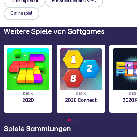
Direkt spielbar
Für Smartphones & PC
Onlinespiel
Weitere Spiele von Softgames
DENK
DENK
DEN
2020
2020 Connect
2020 
Spiele Sammlungen