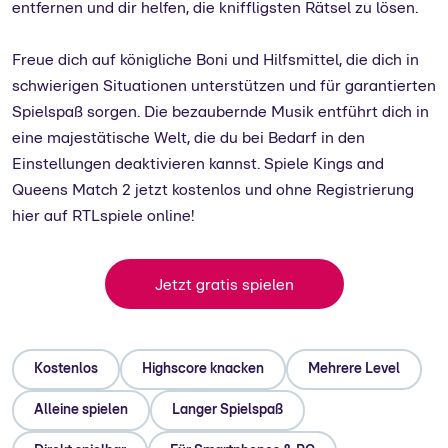
entfernen und dir helfen, die kniffligsten Rätsel zu lösen.
Freue dich auf königliche Boni und Hilfsmittel, die dich in
schwierigen Situationen unterstützen und für garantierten
Spielspaß sorgen. Die bezaubernde Musik entführt dich in
eine majestätische Welt, die du bei Bedarf in den
Einstellungen deaktivieren kannst. Spiele Kings and
Queens Match 2 jetzt kostenlos und ohne Registrierung
hier auf RTLspiele online!
Jetzt gratis spielen
Kostenlos
Highscore knacken
Mehrere Level
Alleine spielen
Langer Spielspaß