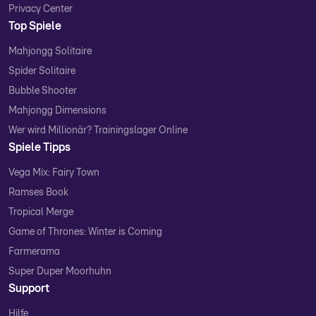
Privacy Center
Top Spiele
Mahjongg Solitaire
Spider Solitaire
Bubble Shooter
Mahjongg Dimensions
Wer wird Millionär? Trainingslager Online
Spiele Tipps
Vega Mix: Fairy Town
Ramses Book
Tropical Merge
Game of Thrones: Winter is Coming
Farmerama
Super Duper Moorhuhn
Support
Hilfe