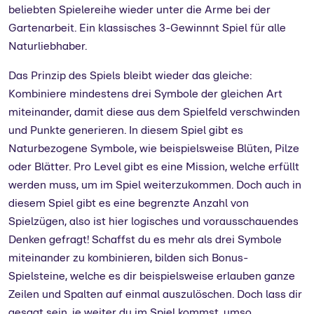
beliebten Spielereihe wieder unter die Arme bei der
Gartenarbeit. Ein klassisches 3-Gewinnnt Spiel für alle
Naturliebhaber.
Das Prinzip des Spiels bleibt wieder das gleiche:
Kombiniere mindestens drei Symbole der gleichen Art
miteinander, damit diese aus dem Spielfeld verschwinden
und Punkte generieren. In diesem Spiel gibt es
Naturbezogene Symbole, wie beispielsweise Blüten, Pilze
oder Blätter. Pro Level gibt es eine Mission, welche erfüllt
werden muss, um im Spiel weiterzukommen. Doch auch in
diesem Spiel gibt es eine begrenzte Anzahl von
Spielzügen, also ist hier logisches und vorausschauendes
Denken gefragt! Schaffst du es mehr als drei Symbole
miteinander zu kombinieren, bilden sich Bonus-
Spielsteine, welche es dir beispielsweise erlauben ganze
Zeilen und Spalten auf einmal auszulöschen. Doch lass dir
gesagt sein, je weiter du im Spiel kommst, umso