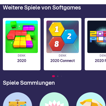
Weitere Spiele von Softgames
DENK
DENK
DEN
2020
2020 Connect
2020 
Spiele Sammlungen