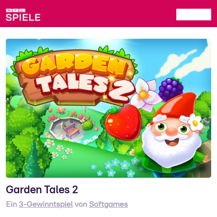
Garden Tales 2
Ein
3-Gewinntspiel
von
Softgames