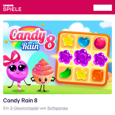
Candy Rain 8
Ein
3-Gewinntspiel
von
Softgames