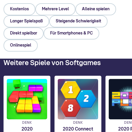
Kostenlos
Mehrere Level
Alleine spielen
Langer Spielspaß
Steigende Schwierigkeit
Direkt spielbar
Für Smartphones & PC
Onlinespiel
Weitere Spiele von Softgames
DENK
DENK
DEN
2020
2020 Connect
2020 