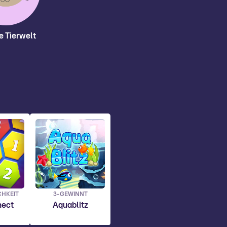
e Tierwelt
CHKEIT
3-GEWINNT
nect
Aquablitz