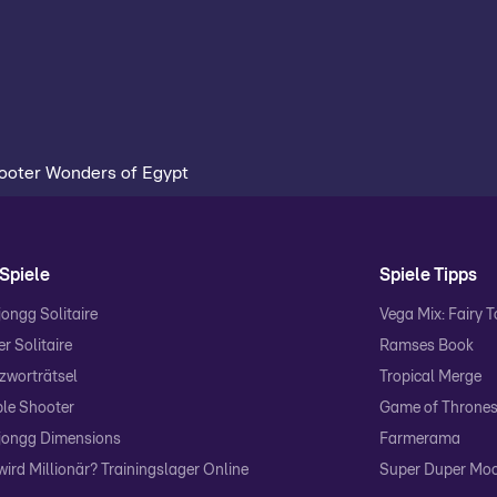
hooter Wonders of Egypt
Spiele
Spiele Tipps
ongg Solitaire
Vega Mix: Fairy 
r Solitaire
Ramses Book
zworträtsel
Tropical Merge
le Shooter
Game of Thrones:
ongg Dimensions
Farmerama
wird Millionär? Trainingslager Online
Super Duper Mo