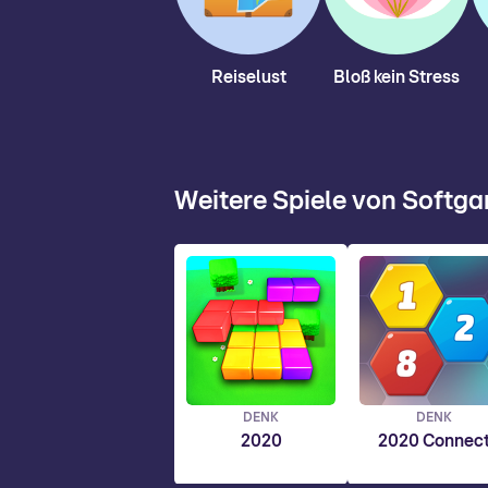
Reiselust
Bloß kein Stress
Weitere Spiele von Softg
DENK
DENK
2020
2020 Connec