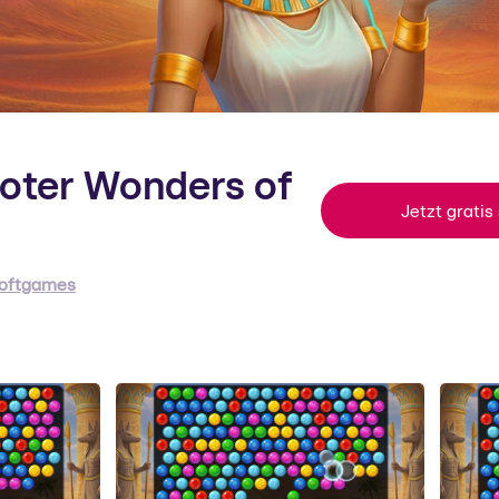
oter Wonders of
Jetzt gratis
oftgames
oftgames
s berliner Unternehmen hat sich auf kostenlose Gelegenheitss
ezialisiert.
um Support