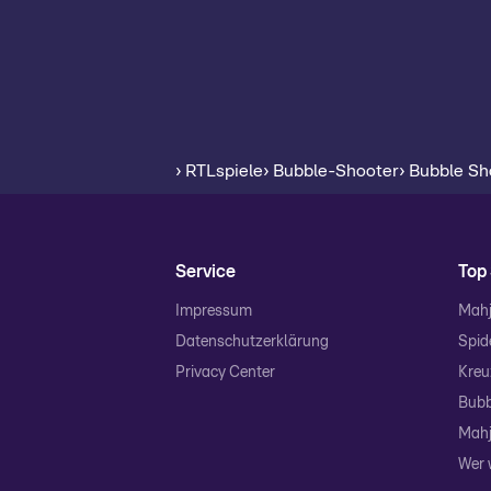
› RTLspiele
› Bubble-Shooter
› Bubble S
Service
Top 
Impressum
Mahj
Datenschutzerklärung
Spide
Privacy Center
Kreu
Bubb
Mahj
Wer 