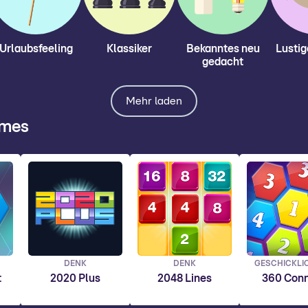
Urlaubsfeeling
Klassiker
Bekanntes neu
Lustig
gedacht
Mehr laden
ames
DENK
DENK
GESCHICKLI
t
2020 Plus
2048 Lines
360 Con