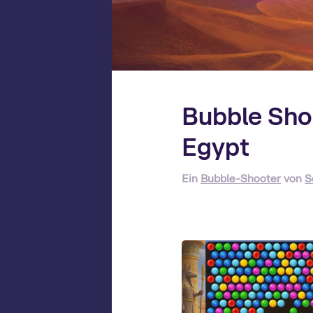
Bubble Sho
Egypt
Ein
Bubble-Shooter
von
S
S
Da
sp
z