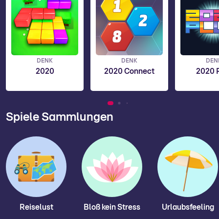
DENK
DENK
DEN
2020
2020 Connect
2020 
Spiele Sammlungen
Reiselust
Bloß kein Stress
Urlaubsfeeling