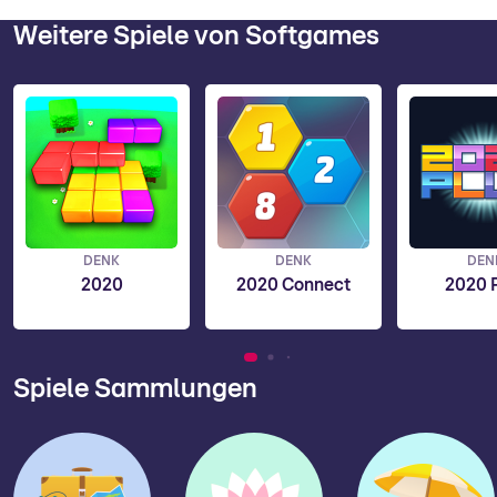
Weitere Spiele von Softgames
DENK
DENK
DEN
2020
2020 Connect
2020 
Spiele Sammlungen