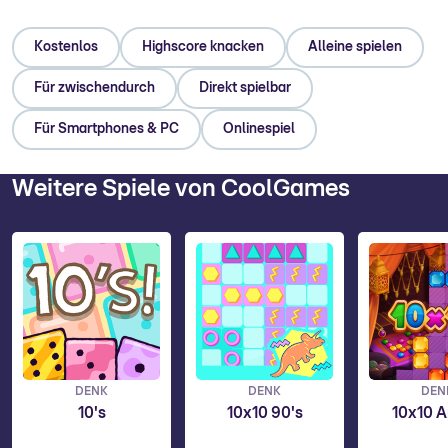
Kostenlos
Highscore knacken
Alleine spielen
Für zwischendurch
Direkt spielbar
Für Smartphones & PC
Onlinespiel
Weitere Spiele von CoolGames
DENK
DENK
DEN
10's
10x10 90's
10x10 A