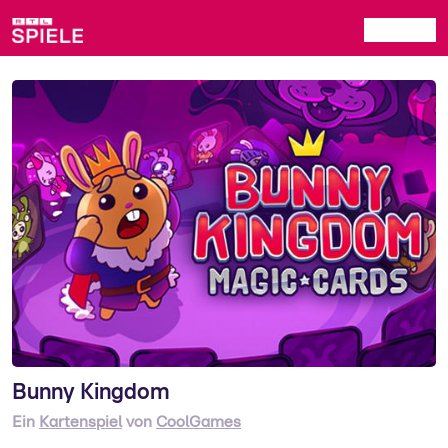
Bunny Kingdom
Ein
Kartenspiel
von
CoolGames