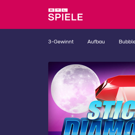
3-Gewinnt
Aufbau
Bubbl