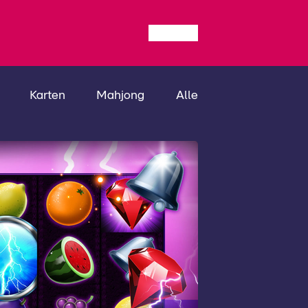
Karten
Mahjong
Alle