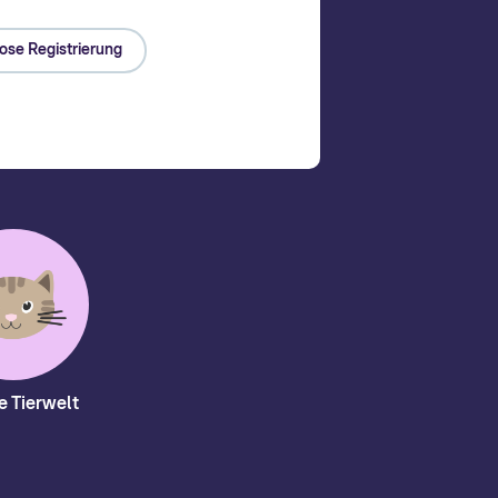
ose Registrierung
e Tierwelt