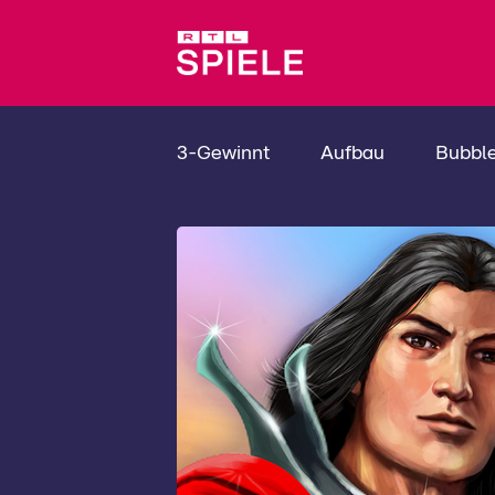
3-Gewinnt
Aufbau
Bubbl