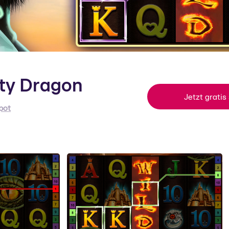
ty Dragon
Jetzt gratis
pot
ackpot
sgezeichnet als bestes Gratiscasino Deutschlands bietet dir
sino-Spiele und Spielautomaten an.
um Support