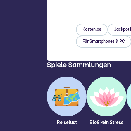
Kostenlos
Jackpot
Für Smartphones & PC
Spiele Sammlungen
Reiselust
Bloß kein Stress