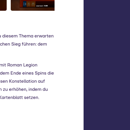
eu diesem Thema erwarten
ichen Sieg führen: dem
 mit Roman Legion
h dem Ende eines Spins die
sen Konstellation auf
nn zu erhöhen, indem du
Kartenblatt setzen.