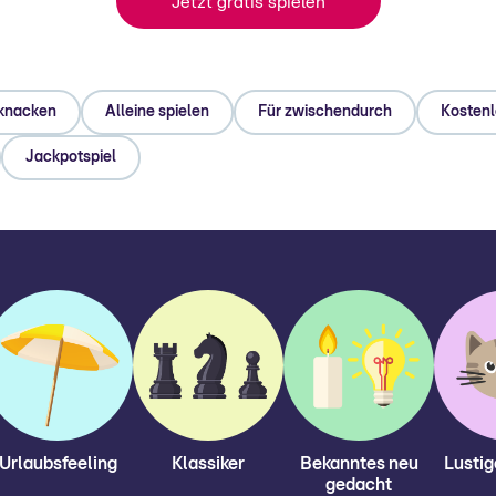
Jetzt gratis spielen
 knacken
Alleine spielen
Für zwischendurch
Kostenl
Jackpotspiel
Urlaubsfeeling
Klassiker
Bekanntes neu
Lustig
gedacht