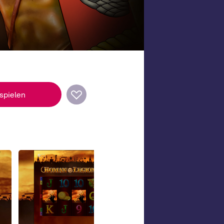
 spielen
 Jackpot.de verschiedenste