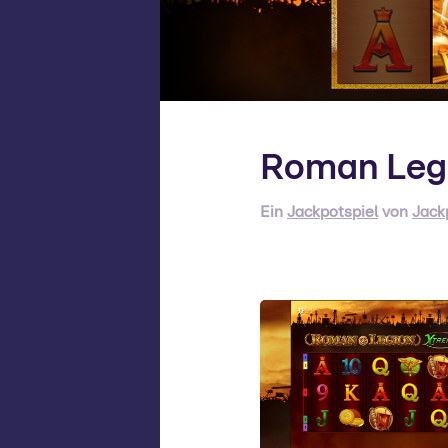
Roman Leg
Ein
Jackpotspiel
von
Jack
J
Au
Ca
z