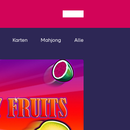
Karten
Mahjong
Alle