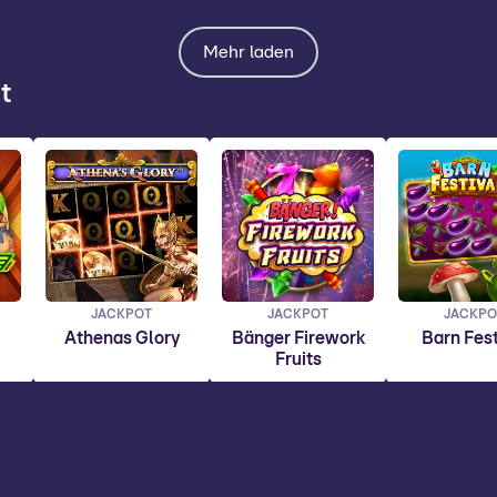
Mehr laden
t
JACKPOT
JACKPOT
JACKPO
Athenas Glory
Bänger Firework
Barn Fest
Fruits