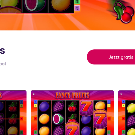
s
Jetzt gratis
pot
ackpot
sgezeichnet als bestes Gratiscasino Deutschlands bietet dir
sino-Spiele und Spielautomaten an.
um Support