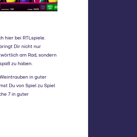
 hier bei RTLspiele.
ringt Dir nicht nur
rtwörtlich am Rad, sondern
spaß zu haben.
 Weintrauben in guter
st Du von Spiel zu Spiel
che 7 in guter