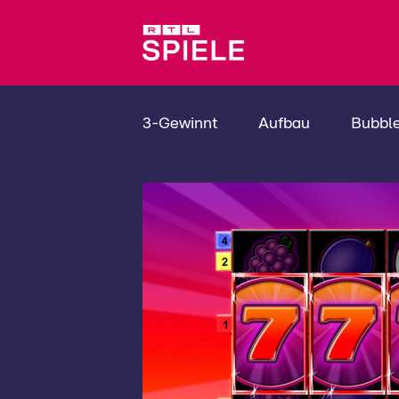
3-Gewinnt
Aufbau
Bubbl