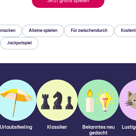
Jetzt gratis spielen
 knacken
Alleine spielen
Für zwischendurch
Kostenl
Jackpotspiel
Urlaubsfeeling
Klassiker
Bekanntes neu
Lustig
gedacht