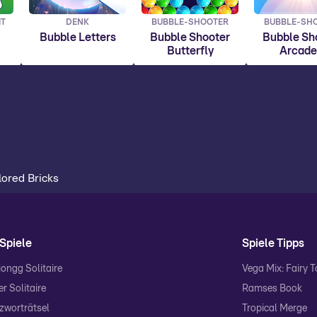
IT
DENK
BUBBLE-SHOOTER
BUBBLE-SH
Bubble Letters
Bubble Shooter
Bubble Sh
Butterfly
Arcade
lored Bricks
Spiele
Spiele Tipps
ongg Solitaire
Vega Mix: Fairy 
r Solitaire
Ramses Book
zworträtsel
Tropical Merge