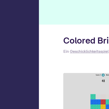
Colored Br
Ein
Geschicklichkeitsspiel
G
Ga
pl
z