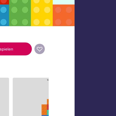
 spielen
v hochwertigen cross-