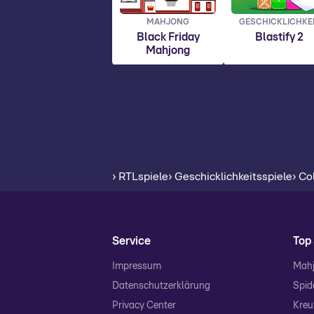
MAHJONG
GESCHICKLICHKE
Black Friday
Blastify 2
Mahjong
› RTLspiele
› Geschicklichkeitsspiele
› Co
Service
Top 
Impressum
Mahj
Datenschutzerklärung
Spide
Privacy Center
Kreu