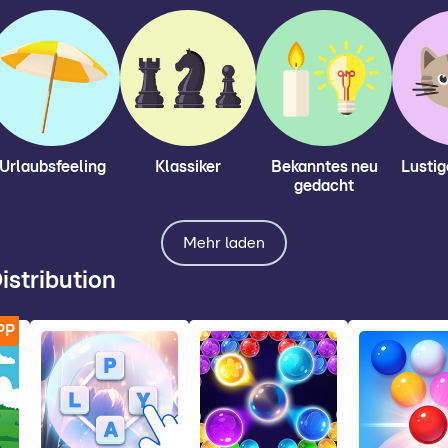
Urlaubsfeeling
Klassiker
Bekanntes neu
Lustig
gedacht
Mehr laden
istribution
PP