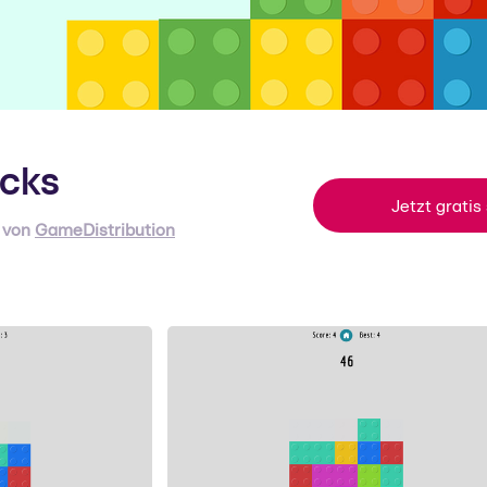
icks
Jetzt gratis
von
GameDistribution
ameDistribution
meDistribution ist einer der größten Vermittler von qualitati
attform Casual-Spielen mit Sitz in den Niederlanden.
um Support