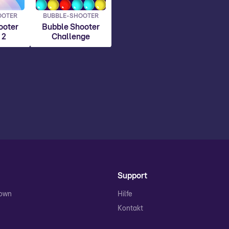
OOTER
BUBBLE-SHOOTER
ooter
Bubble Shooter
 2
Challenge
Support
Town
Hilfe
Kontakt