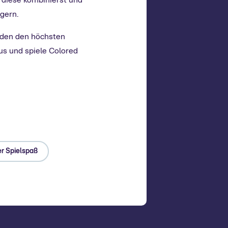
 diese kombinierst und
igern.
unden den höchsten
us und spiele Colored
r Spielspaß