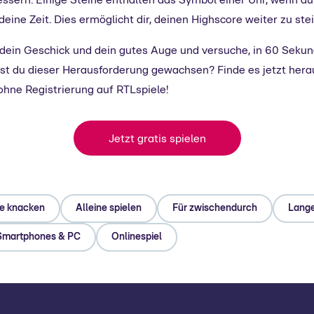
ssern. Einige Steine enthalten das Symbol einer Uhr, wenn du
 deine Zeit. Dies ermöglicht dir, deinen Highscore weiter zu ste
, dein Geschick und dein gutes Auge und versuche, in 60 Sek
ist du dieser Herausforderung gewachsen? Finde es jetzt hera
 ohne Registrierung auf RTLspiele!
Jetzt gratis spielen
e knacken
Alleine spielen
Für zwischendurch
Lange
Smartphones & PC
Onlinespiel