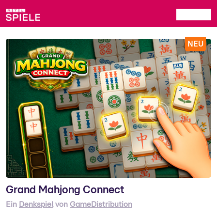
NEU
Grand Mahjong Connect
Ein
Denkspiel
von
GameDistribution