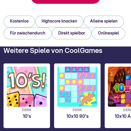
Kostenlos
Highscore knacken
Alleine spielen
Für zwischendurch
Direkt spielbar
Onlinespiel
Weitere Spiele von CoolGames
DENK
DENK
DEN
10's
10x10 90's
10x10 A