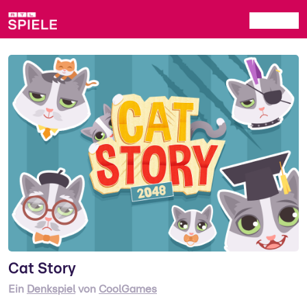
Cat Story
Ein
Denkspiel
von
CoolGames