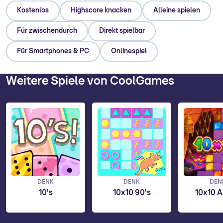
Kostenlos
Highscore knacken
Alleine spielen
Für zwischendurch
Direkt spielbar
Für Smartphones & PC
Onlinespiel
Weitere Spiele von CoolGames
DENK
DENK
DEN
10's
10x10 90's
10x10 A