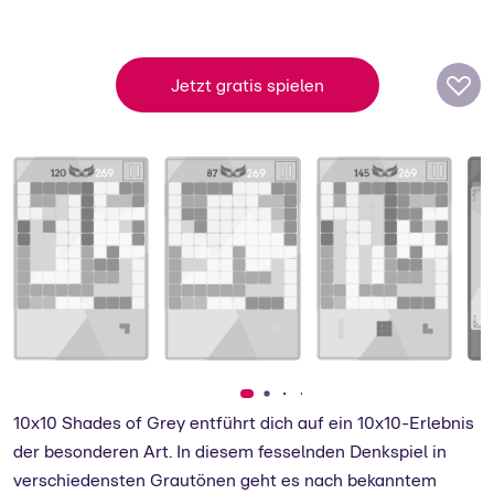
CoolGames
Über 2 Mio. Spieler vertreiben sich täglich
die Langeweile mit kostenlosen
Jetzt gratis spielen
Onlinespielen des holländischen Studios
CoolGames.
zum Support
10x10 Shades of Grey entführt dich auf ein 10x10-Erlebnis
der besonderen Art. In diesem fesselnden Denkspiel in
verschiedensten Grautönen geht es nach bekanntem