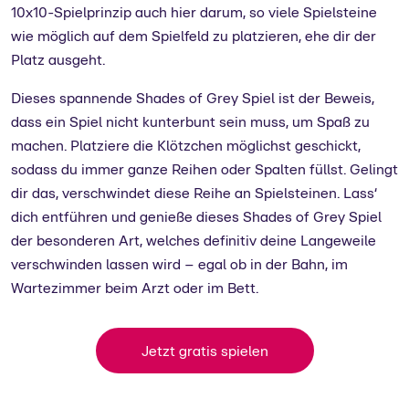
10x10-Spielprinzip auch hier darum, so viele Spielsteine
wie möglich auf dem Spielfeld zu platzieren, ehe dir der
Platz ausgeht.
Dieses spannende Shades of Grey Spiel ist der Beweis,
dass ein Spiel nicht kunterbunt sein muss, um Spaß zu
machen. Platziere die Klötzchen möglichst geschickt,
sodass du immer ganze Reihen oder Spalten füllst. Gelingt
dir das, verschwindet diese Reihe an Spielsteinen. Lass‘
dich entführen und genieße dieses Shades of Grey Spiel
der besonderen Art, welches definitiv deine Langeweile
verschwinden lassen wird – egal ob in der Bahn, im
Wartezimmer beim Arzt oder im Bett.
Jetzt gratis spielen