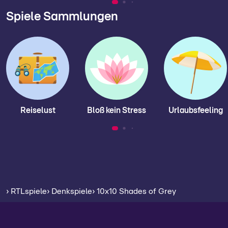
Spiele Sammlungen
Reiselust
Bloß kein Stress
Urlaubsfeeling
› RTLspiele
› Denkspiele
› 10x10 Shades of Grey